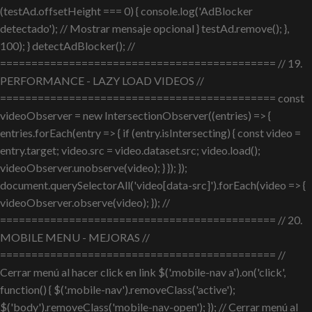
(testAd.offsetHeight === 0) { console.log('AdBlocker
detectado'); // Mostrar mensaje opcional } testAd.remove(); },
100); } detectAdBlocker(); //
============================================ // 19.
PERFORMANCE - LAZY LOAD VIDEOS //
============================================ const
videoObserver = new IntersectionObserver((entries) => {
entries.forEach(entry => { if (entry.isIntersecting) { const video =
entry.target; video.src = video.dataset.src; video.load();
videoObserver.unobserve(video); } }); });
document.querySelectorAll('video[data-src]').forEach(video => {
videoObserver.observe(video); }); //
============================================ // 20.
MOBILE MENU - MEJORAS //
============================================ //
Cerrar menú al hacer click en link $('.mobile-nav a').on('click',
function() { $('.mobile-nav').removeClass('active');
$('body').removeClass('mobile-nav-open'); }); // Cerrar menú al