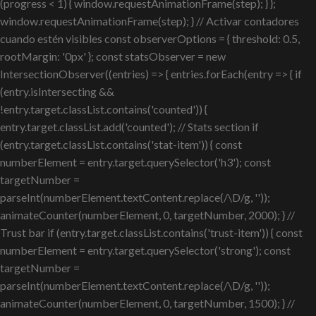
(progress < 1) { window.requestAnimationFrame(step); } };
window.requestAnimationFrame(step); } // Activar contadores
cuando estén visibles const observerOptions = { threshold: 0.5,
rootMargin: '0px' }; const statsObserver = new
IntersectionObserver((entries) => { entries.forEach(entry => { if
(entry.isIntersecting &&
!entry.target.classList.contains('counted')) {
entry.target.classList.add('counted'); // Stats section if
(entry.target.classList.contains('stat-item')) { const
numberElement = entry.target.querySelector('h3'); const
targetNumber =
parseInt(numberElement.textContent.replace(/\D/g, ''));
animateCounter(numberElement, 0, targetNumber, 2000); } //
Trust bar if (entry.target.classList.contains('trust-item')) { const
numberElement = entry.target.querySelector('strong'); const
targetNumber =
parseInt(numberElement.textContent.replace(/\D/g, ''));
animateCounter(numberElement, 0, targetNumber, 1500); } //