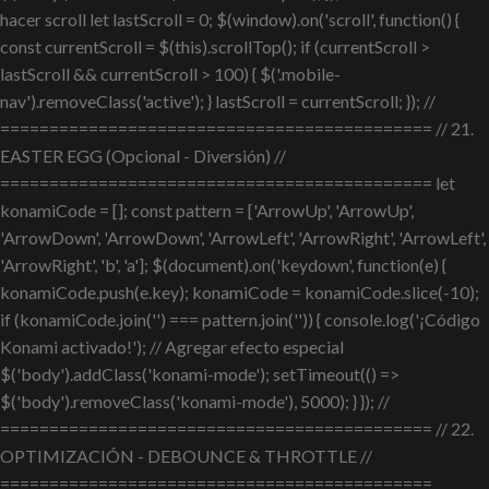
hacer scroll let lastScroll = 0; $(window).on('scroll', function() {
const currentScroll = $(this).scrollTop(); if (currentScroll >
lastScroll && currentScroll > 100) { $('.mobile-
nav').removeClass('active'); } lastScroll = currentScroll; }); //
============================================ // 21.
EASTER EGG (Opcional - Diversión) //
============================================ let
konamiCode = []; const pattern = ['ArrowUp', 'ArrowUp',
'ArrowDown', 'ArrowDown', 'ArrowLeft', 'ArrowRight', 'ArrowLeft',
'ArrowRight', 'b', 'a']; $(document).on('keydown', function(e) {
konamiCode.push(e.key); konamiCode = konamiCode.slice(-10);
if (konamiCode.join('') === pattern.join('')) { console.log('¡Código
Konami activado!'); // Agregar efecto especial
$('body').addClass('konami-mode'); setTimeout(() =>
$('body').removeClass('konami-mode'), 5000); } }); //
============================================ // 22.
OPTIMIZACIÓN - DEBOUNCE & THROTTLE //
============================================