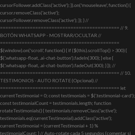
cursorFollower.addClass('active'); }).on('mouseleave', function() {
cursor.removeClass('active');
cursorFollower.removeClass('active'); }); } //
============================================ // 9.
BOTÓN WHATSAPP - MOSTRAR/OCULTAR //
============================================
$(window).on('scroll', function() { if ($(this).scrollTop() > 300) {
$('.whatsapp-float, .ai-chat-button').fadeIn(300); } else {
$('.whatsapp-float, .ai-chat-button').fadeOut(300); } }); //
============================================ // 10.
TESTIMONIOS - AUTO ROTATE (Opcional) //
============================================ let
currentTestimonial = 0; const testimonials = $('.testimonial-card');
const testimonialCount = testimonials.length; function
rotateTestimonials() { testimonials.removeClass('active');
testimonials.eq(currentTestimonial).addClass('active');
currentTestimonial = (currentTestimonial + 1) %
testimonialCount; } // Auto-rotate cada 5 segundos (comentar si