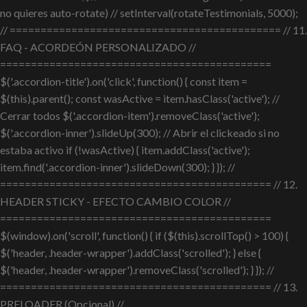
no quieres auto-rotate) // setInterval(rotateTestimonials, 5000);
// ============================================ // 11.
FAQ - ACORDEÓN PERSONALIZADO //
============================================
$('.accordion-title').on('click', function() { const item =
$(this).parent(); const wasActive = item.hasClass('active'); //
Cerrar todos $('.accordion-item').removeClass('active');
$('.accordion-inner').slideUp(300); // Abrir el clickeado si no
estaba activo if (!wasActive) { item.addClass('active');
item.find('.accordion-inner').slideDown(300); } }); //
============================================ // 12.
HEADER STICKY - EFECTO CAMBIO COLOR //
============================================
$(window).on('scroll', function() { if ($(this).scrollTop() > 100) {
$('header, .header-wrapper').addClass('scrolled'); } else {
$('header, .header-wrapper').removeClass('scrolled'); } }); //
============================================ // 13.
PRELOADER (Opcional) //