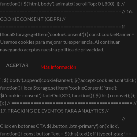
function() { $('html, body').animate({ scrollTop: 0 }, 800); }); //
============================================ // 16.
COOKIE CONSENT (GDPR) //
============================================ if
(!localStorage.getItem('cookieConsent')) { const cookieBanner = `
Usamos cookies para mejorar tu experiencia. Al continuar
navegando aceptas nuestra política de privacidad.
ACEPTAR
Más información
`; $('body').append(cookieBanner); $('.accept-cookies').on('click',
function() { localStorage.setItem('cookieConsent', 'true');
$('.cookie-consent').fadeOut(300, function() { $(this).remove(); });
}); } // ============================================ //
17. TRACKING DE EVENTOS PARA ANALYTICS //
============================================ //
Click en botones CTA $('.button, .btn-primary').on('click',
function() { const buttonText = $(this).text(); if (typeof gtag !==