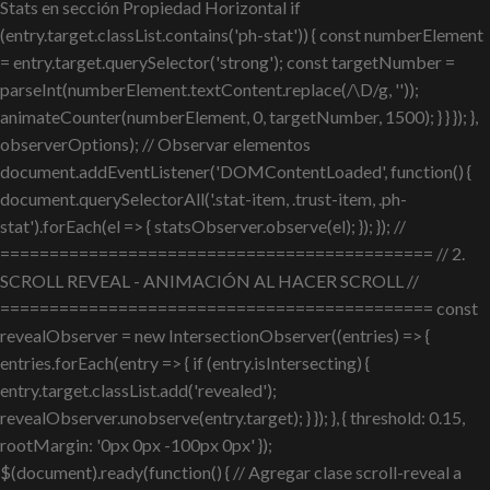
Stats en sección Propiedad Horizontal if
(entry.target.classList.contains('ph-stat')) { const numberElement
= entry.target.querySelector('strong'); const targetNumber =
parseInt(numberElement.textContent.replace(/\D/g, ''));
animateCounter(numberElement, 0, targetNumber, 1500); } } }); },
observerOptions); // Observar elementos
document.addEventListener('DOMContentLoaded', function() {
document.querySelectorAll('.stat-item, .trust-item, .ph-
stat').forEach(el => { statsObserver.observe(el); }); }); //
============================================ // 2.
SCROLL REVEAL - ANIMACIÓN AL HACER SCROLL //
============================================ const
revealObserver = new IntersectionObserver((entries) => {
entries.forEach(entry => { if (entry.isIntersecting) {
entry.target.classList.add('revealed');
revealObserver.unobserve(entry.target); } }); }, { threshold: 0.15,
rootMargin: '0px 0px -100px 0px' });
$(document).ready(function() { // Agregar clase scroll-reveal a