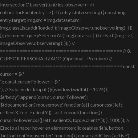
IntersectionObserver((entries, observer) => {
entries.forEach(entry => { if (entry.isIntersecting) { const img =
entry.target; img.src = img.dataset.src;
img.classList.add('loaded'); imageObserver.unobserve(img); } });
}); document.querySelectorAll('img[data-src]').forEach(img => {
imageObserver.observe(img); }); } //
============================================ // 8.
CURSOR PERSONALIZADO (Opcional - Premium) //
============================================ const
cursor = $('
'); const cursorFollower = $('
'); // Solo en desktop if ($(window).width() > 1024) {
$('body').append(cursor, cursorFollower);
$(document).on('mousemove', function(e) { cursor.css({ left:
e.clientX, top: e.clientY }); setTimeout(function() {
cursorFollower.css({ left: e.clientX, top: e.clientY }); }, 100); }); //
Efecto al hacer hover en elementos clickeables $('a, button,
.button').on('mouseenter', function() { cursor.addClass('active');