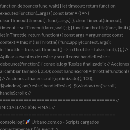
function debounce(func, wait) { let timeout; return function
executedFunction(...args) { const later = () => {
clearTimeout(timeout); func(...args); }; clearTimeout(timeout);
timeout = setTimeout(later, wait); }; } function throttle(func, limit) {
let inThrottle; return function() { const args = arguments; const
context = this; if (!inThrottle) { func.apply(context, args);
inThrottle = true; setTimeout(() => inThrottle = false, limit); } }; } //
Aplicar a eventos de resize y scroll const handleResize =
debounce(function() { console.log('Resize finalizado'); // Acciones
al cambiar tamaño }, 250); const handleScroll = throttle(function()
{ // Acciones al hacer scroll (optimizado) }, 100);
$(window).on('resize', handleResize); $(window).on('scroll',
handleScroll); //
============================================ //
INICIALIZACIÓN FINAL //
============================================
console.log('
Urbano.com.co - Scripts cargados
correctamente'); })(jQuery); //