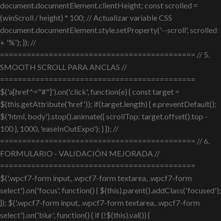
document.documentElement.clientHeight; const scrolled =
(winScroll / height) * 100; // Actualizar variable CSS
document.documentElement.style.setProperty('--scroll', scrolled
+ '%'); }); //
============================================ // 5.
SMOOTH SCROLL PARA ANCLAS //
============================================
$('a[href^="#"]').on('click', function(e) { const target =
$(this.getAttribute('href')); if(target.length) { e.preventDefault();
$('html, body').stop().animate({ scrollTop: target.offset().top -
100 }, 1000, 'easeInOutExpo'); } }); //
============================================ // 6.
FORMULARIO - VALIDACIÓN MEJORADA //
============================================
$('.wpcf7-form input, .wpcf7-form textarea, .wpcf7-form
select').on('focus', function() { $(this).parent().addClass('focused');
}); $('.wpcf7-form input, .wpcf7-form textarea, .wpcf7-form
select').on('blur', function() { if (!$(this).val()) {