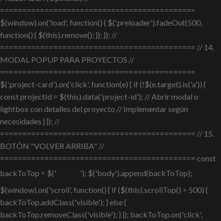
============================================
$(window).on('load', function() { $('.preloader').fadeOut(500,
function() { $(this).remove(); }); }); //
============================================ // 14.
MODAL POPUP PARA PROYECTOS //
============================================
$('.project-card').on('click', function(e) { if (!$(e.target).is('a')) {
const projectId = $(this).data('project-id'); // Abrir modal o
lightbox con detalles del proyecto // Implementar según
necesidades } }); //
============================================ // 15.
BOTÓN "VOLVER ARRIBA" //
============================================ const
backToTop = $('
'); $('body').append(backToTop);
$(window).on('scroll', function() { if ($(this).scrollTop() > 500) {
backToTop.addClass('visible'); } else {
backToTop.removeClass('visible'); } }); backToTop.on('click',