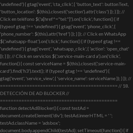
'undefined') { gtag('event', 'cta_click', { 'button_text': buttonText,
'button_location': $(this).closest('section').attr('class') }); } }); //
Click en teléfono $('a[href^="tel:"]').on('click', function() { if
(typeof gtag !== 'undefined') { gtag('event', 'phone_click', {
'phone_number': $(this).attr('href') }); } }); // Click en WhatsApp
$('.whatsapp-float').on('click', function() { if (typeof gtag !==
'undefined') { gtag('event', 'whatsapp_click', { 'action': 'open_chat'
}); } }); // Click en servicios $('.service-main-card a').on('click',
function() { const serviceName = $(this).closest('.service-main-
card').find('h3').text(); if (typeof gtag !== 'undefined') {
gtag('event', 'service_view', { 'service_name': serviceName }); } }); //
============================================ // 18.
DETECCIÓN DE AD BLOCKER //
============================================
function detectAdBlocker() { const testAd =
document.createElement('div'); testAd.innerHTML = ' ';
testAd.className = 'adsbox';
document.body.appendChild(testAd); setTimeout(function() { if