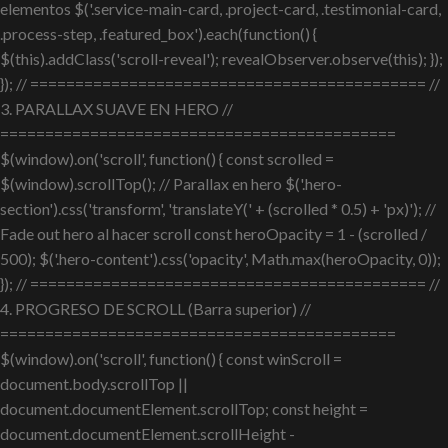
elementos $('.service-main-card, .project-card, .testimonial-card,
.process-step, .featured_box').each(function() {
$(this).addClass('scroll-reveal'); revealObserver.observe(this); });
}); // ============================================ //
3. PARALLAX SUAVE EN HERO //
============================================
$(window).on('scroll', function() { const scrolled =
$(window).scrollTop(); // Parallax en hero $('.hero-
section').css('transform', 'translateY(' + (scrolled * 0.5) + 'px)'); //
Fade out hero al hacer scroll const heroOpacity = 1 - (scrolled /
500); $('.hero-content').css('opacity', Math.max(heroOpacity, 0));
}); // ============================================ //
4. PROGRESO DE SCROLL (Barra superior) //
============================================
$(window).on('scroll', function() { const winScroll =
document.body.scrollTop ||
document.documentElement.scrollTop; const height =
document.documentElement.scrollHeight -