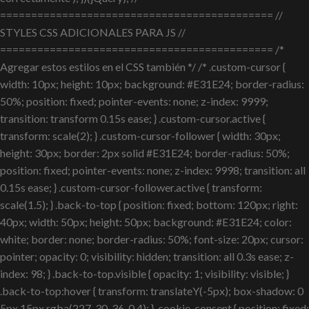
============================================ //
STYLES CSS ADICIONALES PARA JS //
============================================ /*
Agregar estos estilos en el CSS también */ /* .custom-cursor {
width: 10px; height: 10px; background: #E31E24; border-radius:
50%; position: fixed; pointer-events: none; z-index: 9999;
transition: transform 0.15s ease; } .custom-cursor.active {
transform: scale(2); } .custom-cursor-follower { width: 30px;
height: 30px; border: 2px solid #E31E24; border-radius: 50%;
position: fixed; pointer-events: none; z-index: 9998; transition: all
0.15s ease; } .custom-cursor-follower.active { transform:
scale(1.5); } .back-to-top { position: fixed; bottom: 120px; right:
40px; width: 50px; height: 50px; background: #E31E24; color:
white; border: none; border-radius: 50%; font-size: 20px; cursor:
pointer; opacity: 0; visibility: hidden; transition: all 0.3s ease; z-
index: 98; } .back-to-top.visible { opacity: 1; visibility: visible; }
.back-to-top:hover { transform: translateY(-5px); box-shadow: 0
5px 15px rgba(227, 30, 36, 0.4); } .cookie-consent { position: fixed;