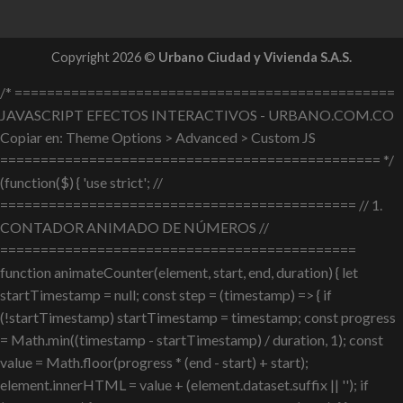
Copyright 2026 ©
Urbano Ciudad y Vivienda S.A.S.
/* ===============================================
JAVASCRIPT EFECTOS INTERACTIVOS - URBANO.COM.CO
Copiar en: Theme Options > Advanced > Custom JS
=============================================== */
(function($) { 'use strict'; //
============================================ // 1.
CONTADOR ANIMADO DE NÚMEROS //
============================================
function animateCounter(element, start, end, duration) { let
startTimestamp = null; const step = (timestamp) => { if
(!startTimestamp) startTimestamp = timestamp; const progress
= Math.min((timestamp - startTimestamp) / duration, 1); const
value = Math.floor(progress * (end - start) + start);
element.innerHTML = value + (element.dataset.suffix || ''); if