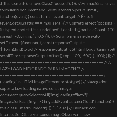
$(this).parent().removeClass('focused'); } }); // Animación al enviar
formulario document.addEventListener('wpcf7submit',
function(event) { const form = event.target; // Éxito if
(event.detail.status === 'mail_sent') { // Confetti effect (opcional)
if (typeof confetti !== 'undefined') { confetti({ particleCount: 100,
spread: 70, origin: { y: 0.6 } }); } // Scroll a mensaje de éxito
setTimeout(function() { const responseOutput =
$(form).find('.wpcf7-response-output'); $('html, body').animate({
scrollTop: responseOutput.offset().top - 100 }, 500); }, 100); } }); //
============================================ // 7.
LAZY LOAD MEJORADO PARA IMÁGENES //
============================================ if
('loading' in HTMLImageElement.prototype) { // Navegador
soporta lazy loading nativo const images =
document.querySelectorAll('img[loading="lazy"]');
images.forEach(img => { img.addEventListener('load', function() {
this.classList.add('loaded'); }); }); } else { // Fallback con
IntersectionObserver const imageObserver = new