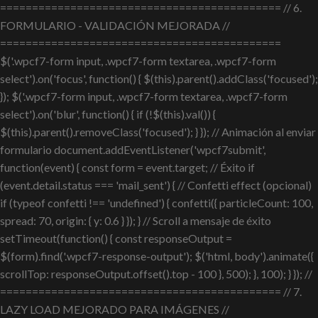
============================================ // 6.
FORMULARIO - VALIDACIÓN MEJORADA //
============================================
$('.wpcf7-form input, .wpcf7-form textarea, .wpcf7-form
select').on('focus', function() { $(this).parent().addClass('focused');
}); $('.wpcf7-form input, .wpcf7-form textarea, .wpcf7-form
select').on('blur', function() { if (!$(this).val()) {
$(this).parent().removeClass('focused'); } }); // Animación al enviar
formulario document.addEventListener('wpcf7submit',
function(event) { const form = event.target; // Éxito if
(event.detail.status === 'mail_sent') { // Confetti effect (opcional)
if (typeof confetti !== 'undefined') { confetti({ particleCount: 100,
spread: 70, origin: { y: 0.6 } }); } // Scroll a mensaje de éxito
setTimeout(function() { const responseOutput =
$(form).find('.wpcf7-response-output'); $('html, body').animate({
scrollTop: responseOutput.offset().top - 100 }, 500); }, 100); } }); //
============================================ // 7.
LAZY LOAD MEJORADO PARA IMÁGENES //