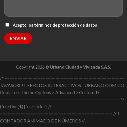
Acepto los términos de protección de datos
Copyright 2026 ©
Urbano Ciudad y Vivienda S.A.S.
/* ===============================================
JAVASCRIPT EFECTOS INTERACTIVOS - URBANO.COM.CO
Copiar en: Theme Options > Advanced > Custom JS
=============================================== */
(function($) { 'use strict'; //
============================================ // 1.
CONTADOR ANIMADO DE NÚMEROS //