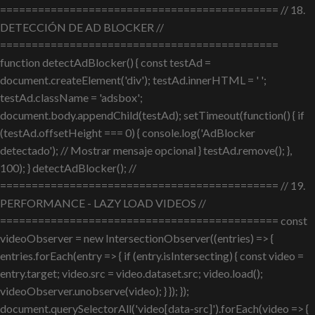
============================================ // 18.
DETECCIÓN DE AD BLOCKER //
============================================
function detectAdBlocker() { const testAd =
document.createElement('div'); testAd.innerHTML = ' ';
testAd.className = 'adsbox';
document.body.appendChild(testAd); setTimeout(function() { if
(testAd.offsetHeight === 0) { console.log('AdBlocker
detectado'); // Mostrar mensaje opcional } testAd.remove(); },
100); } detectAdBlocker(); //
============================================ // 19.
PERFORMANCE - LAZY LOAD VIDEOS //
============================================ const
videoObserver = new IntersectionObserver((entries) => {
entries.forEach(entry => { if (entry.isIntersecting) { const video =
entry.target; video.src = video.dataset.src; video.load();
videoObserver.unobserve(video); } }); });
document.querySelectorAll('video[data-src]').forEach(video => {