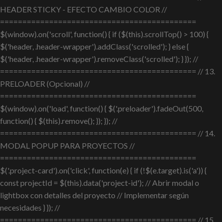
HEADER STICKY - EFECTO CAMBIO COLOR //
============================================
$(window).on('scroll', function() { if ($(this).scrollTop() > 100) {
$('header, .header-wrapper').addClass('scrolled'); } else {
$('header, .header-wrapper').removeClass('scrolled'); } }); //
============================================ // 13.
PRELOADER (Opcional) //
============================================
$(window).on('load', function() { $('.preloader').fadeOut(500,
function() { $(this).remove(); }); }); //
============================================ // 14.
MODAL POPUP PARA PROYECTOS //
============================================
$('.project-card').on('click', function(e) { if (!$(e.target).is('a')) {
const projectId = $(this).data('project-id'); // Abrir modal o
lightbox con detalles del proyecto // Implementar según
necesidades } }); //
============================================ // 15.