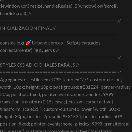
$(window).on('resize', handleResize); $(window).on('scroll',
handleScroll); //
============================================ //
INICIALIZACIÓN FINAL //
============================================
console.log('
Urbano.com.co - Scripts cargados
correctamente'); })(jQuery); //
============================================ //
STYLES CSS ADICIONALES PARA JS //
============================================ /*
Agregar estos estilos en el CSS también */ /* .custom-cursor {
width: 10px; height: 10px; background: #E31E24; border-radius:
50%; position: fixed; pointer-events: none; z-index: 9999;
transition: transform 0.15s ease; } .custom-cursor.active {
transform: scale(2); } .custom-cursor-follower { width: 30px;
height: 30px; border: 2px solid #E31E24; border-radius: 50%;
position: fixed; pointer-events: none; z-index: 9998; transition: all
0.15s ease; } .custom-cursor-follower.active { transform: