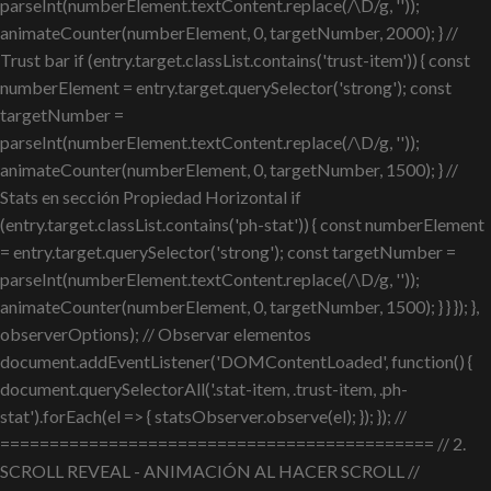
parseInt(numberElement.textContent.replace(/\D/g, ''));
animateCounter(numberElement, 0, targetNumber, 2000); } //
Trust bar if (entry.target.classList.contains('trust-item')) { const
numberElement = entry.target.querySelector('strong'); const
targetNumber =
parseInt(numberElement.textContent.replace(/\D/g, ''));
animateCounter(numberElement, 0, targetNumber, 1500); } //
Stats en sección Propiedad Horizontal if
(entry.target.classList.contains('ph-stat')) { const numberElement
= entry.target.querySelector('strong'); const targetNumber =
parseInt(numberElement.textContent.replace(/\D/g, ''));
animateCounter(numberElement, 0, targetNumber, 1500); } } }); },
observerOptions); // Observar elementos
document.addEventListener('DOMContentLoaded', function() {
document.querySelectorAll('.stat-item, .trust-item, .ph-
stat').forEach(el => { statsObserver.observe(el); }); }); //
============================================ // 2.
SCROLL REVEAL - ANIMACIÓN AL HACER SCROLL //