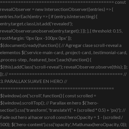
============================================ const
revealObserver = new IntersectionObserver((entries) => {
entries.forEach(entry => { if (entry.isIntersecting) {
entry.target.classList.add('revealed');
revealObserver.unobserve(entry.target); } }); }, { threshold: 0.15,
rootMargin: '0px 0px -100px 0px' });
$(document).ready(function() { // Agregar clase scroll-reveal a
elementos $('.service-main-card, .project-card, .testimonial-card,
.process-step, .featured_box').each(function() {
$(this).addClass('scroll-reveal'); revealObserver.observe(this); });
}); // ============================================ //
3. PARALLAX SUAVE EN HERO //
============================================
$(window).on('scroll', function() { const scrolled =
$(window).scrollTop(); // Parallax en hero $('.hero-
section').css('transform', 'translateY(' + (scrolled * 0.5) + 'px)'); //
Fade out hero al hacer scroll const heroOpacity = 1 - (scrolled /
500); $('.hero-content').css('opacity', Math.max(heroOpacity, 0));