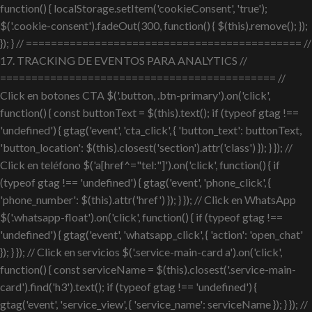
function() { localStorage.setItem('cookieConsent', 'true');
$('.cookie-consent').fadeOut(300, function() { $(this).remove(); });
}); } // ============================================ //
17. TRACKING DE EVENTOS PARA ANALYTICS //
============================================ //
Click en botones CTA $('.button, .btn-primary').on('click',
function() { const buttonText = $(this).text(); if (typeof gtag !==
'undefined') { gtag('event', 'cta_click', { 'button_text': buttonText,
'button_location': $(this).closest('section').attr('class') }); } }); //
Click en teléfono $('a[href^="tel:"]').on('click', function() { if
(typeof gtag !== 'undefined') { gtag('event', 'phone_click', {
'phone_number': $(this).attr('href') }); } }); // Click en WhatsApp
$('.whatsapp-float').on('click', function() { if (typeof gtag !==
'undefined') { gtag('event', 'whatsapp_click', { 'action': 'open_chat'
}); } }); // Click en servicios $('.service-main-card a').on('click',
function() { const serviceName = $(this).closest('.service-main-
card').find('h3').text(); if (typeof gtag !== 'undefined') {
gtag('event', 'service_view', { 'service_name': serviceName }); } }); //