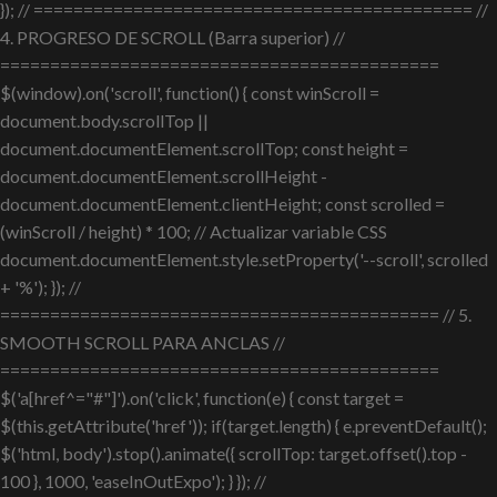
}); // ============================================ //
4. PROGRESO DE SCROLL (Barra superior) //
============================================
$(window).on('scroll', function() { const winScroll =
document.body.scrollTop ||
document.documentElement.scrollTop; const height =
document.documentElement.scrollHeight -
document.documentElement.clientHeight; const scrolled =
(winScroll / height) * 100; // Actualizar variable CSS
document.documentElement.style.setProperty('--scroll', scrolled
+ '%'); }); //
============================================ // 5.
SMOOTH SCROLL PARA ANCLAS //
============================================
$('a[href^="#"]').on('click', function(e) { const target =
$(this.getAttribute('href')); if(target.length) { e.preventDefault();
$('html, body').stop().animate({ scrollTop: target.offset().top -
100 }, 1000, 'easeInOutExpo'); } }); //