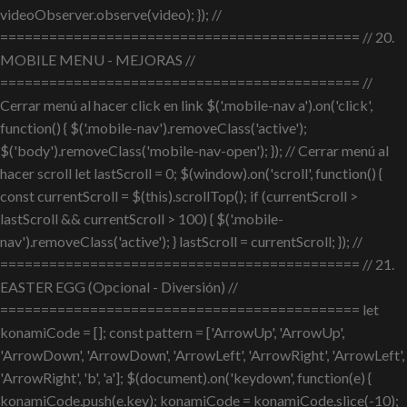
videoObserver.observe(video); }); //
============================================ // 20.
MOBILE MENU - MEJORAS //
============================================ //
Cerrar menú al hacer click en link $('.mobile-nav a').on('click',
function() { $('.mobile-nav').removeClass('active');
$('body').removeClass('mobile-nav-open'); }); // Cerrar menú al
hacer scroll let lastScroll = 0; $(window).on('scroll', function() {
const currentScroll = $(this).scrollTop(); if (currentScroll >
lastScroll && currentScroll > 100) { $('.mobile-
nav').removeClass('active'); } lastScroll = currentScroll; }); //
============================================ // 21.
EASTER EGG (Opcional - Diversión) //
============================================ let
konamiCode = []; const pattern = ['ArrowUp', 'ArrowUp',
'ArrowDown', 'ArrowDown', 'ArrowLeft', 'ArrowRight', 'ArrowLeft',
'ArrowRight', 'b', 'a']; $(document).on('keydown', function(e) {
konamiCode.push(e.key); konamiCode = konamiCode.slice(-10);