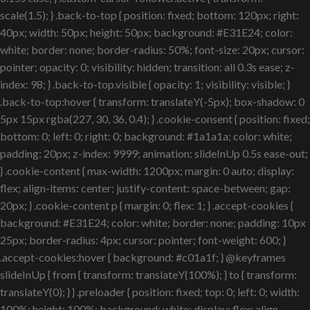
scale(1.5); } .back-to-top { position: fixed; bottom: 120px; right:
40px; width: 50px; height: 50px; background: #E31E24; color:
white; border: none; border-radius: 50%; font-size: 20px; cursor:
pointer; opacity: 0; visibility: hidden; transition: all 0.3s ease; z-
index: 98; } .back-to-top.visible { opacity: 1; visibility: visible; }
.back-to-top:hover { transform: translateY(-5px); box-shadow: 0
5px 15px rgba(227, 30, 36, 0.4); } .cookie-consent { position: fixed;
bottom: 0; left: 0; right: 0; background: #1a1a1a; color: white;
padding: 20px; z-index: 9999; animation: slideInUp 0.5s ease-out;
} .cookie-content { max-width: 1200px; margin: 0 auto; display:
flex; align-items: center; justify-content: space-between; gap:
20px; } .cookie-content p { margin: 0; flex: 1; } .accept-cookies {
background: #E31E24; color: white; border: none; padding: 10px
25px; border-radius: 4px; cursor: pointer; font-weight: 600; }
.accept-cookies:hover { background: #c01a1f; } @keyframes
slideInUp { from { transform: translateY(100%); } to { transform:
translateY(0); } } .preloader { position: fixed; top: 0; left: 0; width:
100%; height: 100%; background: white; display: flex; align-