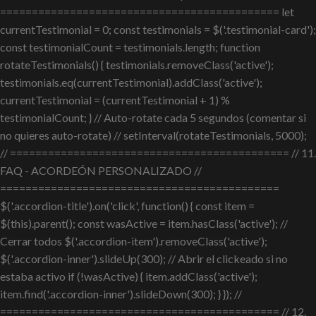
============================================ let
currentTestimonial = 0; const testimonials = $('.testimonial-card');
const testimonialCount = testimonials.length; function
rotateTestimonials() { testimonials.removeClass('active');
testimonials.eq(currentTestimonial).addClass('active');
currentTestimonial = (currentTestimonial + 1) %
testimonialCount; } // Auto-rotate cada 5 segundos (comentar si
no quieres auto-rotate) // setInterval(rotateTestimonials, 5000);
// ============================================ // 11.
FAQ - ACORDEÓN PERSONALIZADO //
============================================
$('.accordion-title').on('click', function() { const item =
$(this).parent(); const wasActive = item.hasClass('active'); //
Cerrar todos $('.accordion-item').removeClass('active');
$('.accordion-inner').slideUp(300); // Abrir el clickeado si no
estaba activo if (!wasActive) { item.addClass('active');
item.find('.accordion-inner').slideDown(300); } }); //
============================================ // 12.