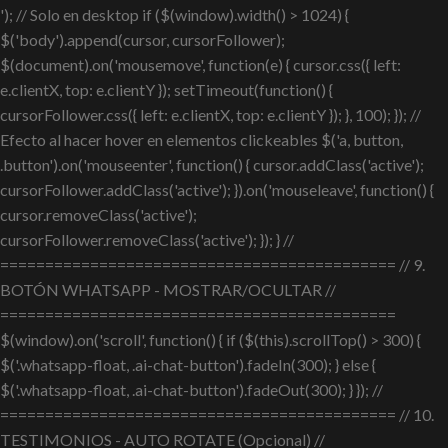
'); // Solo en desktop if ($(window).width() > 1024) {
$('body').append(cursor, cursorFollower);
$(document).on('mousemove', function(e) { cursor.css({ left:
e.clientX, top: e.clientY }); setTimeout(function() {
cursorFollower.css({ left: e.clientX, top: e.clientY }); }, 100); }); //
Efecto al hacer hover en elementos clickeables $('a, button,
.button').on('mouseenter', function() { cursor.addClass('active');
cursorFollower.addClass('active'); }).on('mouseleave', function() {
cursor.removeClass('active');
cursorFollower.removeClass('active'); }); } //
============================================ // 9.
BOTÓN WHATSAPP - MOSTRAR/OCULTAR //
============================================
$(window).on('scroll', function() { if ($(this).scrollTop() > 300) {
$('.whatsapp-float, .ai-chat-button').fadeIn(300); } else {
$('.whatsapp-float, .ai-chat-button').fadeOut(300); } }); //
============================================ // 10.
TESTIMONIOS - AUTO ROTATE (Opcional) //