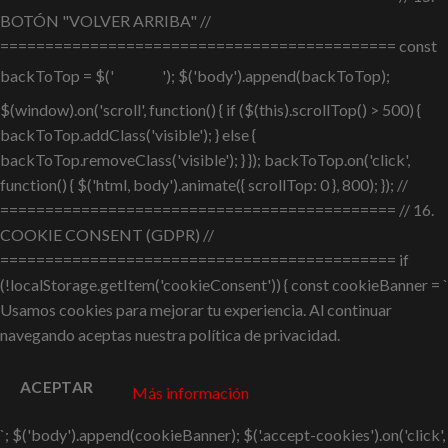
BOTÓN "VOLVER ARRIBA" //
============================================ const
backToTop = $('
'); $('body').append(backToTop);
$(window).on('scroll', function() { if ($(this).scrollTop() > 500) {
backToTop.addClass('visible'); } else {
backToTop.removeClass('visible'); } }); backToTop.on('click',
function() { $('html, body').animate({ scrollTop: 0 }, 800); }); //
============================================ // 16.
COOKIE CONSENT (GDPR) //
============================================ if
(!localStorage.getItem('cookieConsent')) { const cookieBanner = `
Usamos cookies para mejorar tu experiencia. Al continuar
navegando aceptas nuestra política de privacidad.
ACEPTAR
Más información
`; $('body').append(cookieBanner); $('.accept-cookies').on('click',