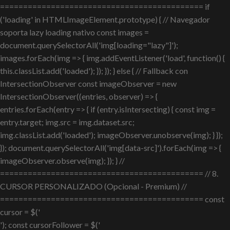
============================================ if
('loading' in HTMLImageElement.prototype) { // Navegador
soporta lazy loading nativo const images =
document.querySelectorAll('img[loading="lazy"]');
images.forEach(img => { img.addEventListener('load', function() {
this.classList.add('loaded'); }); }); } else { // Fallback con
IntersectionObserver const imageObserver = new
IntersectionObserver((entries, observer) => {
entries.forEach(entry => { if (entry.isIntersecting) { const img =
entry.target; img.src = img.dataset.src;
img.classList.add('loaded'); imageObserver.unobserve(img); } });
}); document.querySelectorAll('img[data-src]').forEach(img => {
imageObserver.observe(img); }); } //
============================================ // 8.
CURSOR PERSONALIZADO (Opcional - Premium) //
============================================ const
cursor = $('
'); const cursorFollower = $('