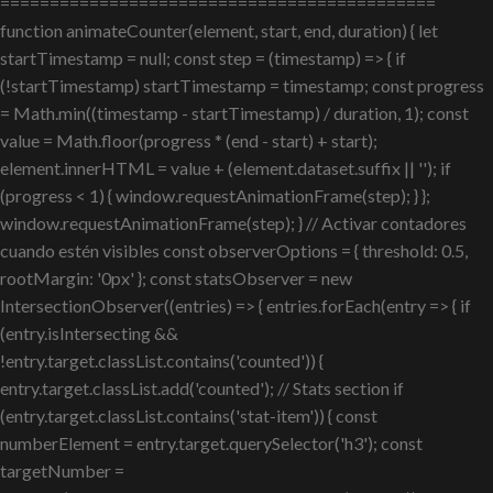
============================================
function animateCounter(element, start, end, duration) { let
startTimestamp = null; const step = (timestamp) => { if
(!startTimestamp) startTimestamp = timestamp; const progress
= Math.min((timestamp - startTimestamp) / duration, 1); const
value = Math.floor(progress * (end - start) + start);
element.innerHTML = value + (element.dataset.suffix || ''); if
(progress < 1) { window.requestAnimationFrame(step); } };
window.requestAnimationFrame(step); } // Activar contadores
cuando estén visibles const observerOptions = { threshold: 0.5,
rootMargin: '0px' }; const statsObserver = new
IntersectionObserver((entries) => { entries.forEach(entry => { if
(entry.isIntersecting &&
!entry.target.classList.contains('counted')) {
entry.target.classList.add('counted'); // Stats section if
(entry.target.classList.contains('stat-item')) { const
numberElement = entry.target.querySelector('h3'); const
targetNumber =