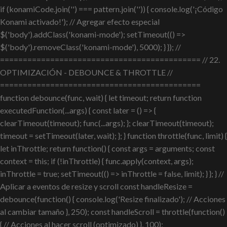
if (konamiCode.join('') === pattern.join('')) { console.log('¡Código
Konami activado!'); // Agregar efecto especial
$('body').addClass('konami-mode'); setTimeout(() =>
$('body').removeClass('konami-mode'), 5000); } }); //
============================================ // 22.
OPTIMIZACIÓN - DEBOUNCE & THROTTLE //
============================================
function debounce(func, wait) { let timeout; return function
executedFunction(...args) { const later = () => {
clearTimeout(timeout); func(...args); }; clearTimeout(timeout);
timeout = setTimeout(later, wait); }; } function throttle(func, limit) {
let inThrottle; return function() { const args = arguments; const
context = this; if (!inThrottle) { func.apply(context, args);
inThrottle = true; setTimeout(() => inThrottle = false, limit); } }; } //
Aplicar a eventos de resize y scroll const handleResize =
debounce(function() { console.log('Resize finalizado'); // Acciones
al cambiar tamaño }, 250); const handleScroll = throttle(function()
{ // Acciones al hacer scroll (optimizado) }, 100);